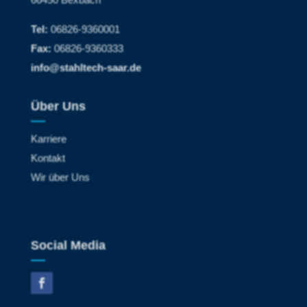
Tel:
06826-9360001
Fax:
06826-9360333
info@stahltech-saar.de
Über Uns
Karriere
Kontakt
Wir über Uns
Social Media