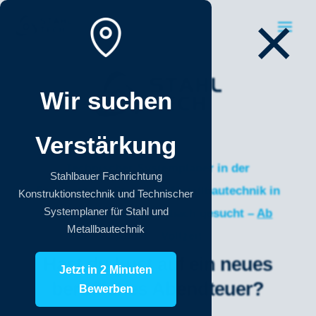
×
Wir suchen
Verstärkung
Technischer Systemplaner in der
Stahlbauer Fachrichtung
Fachrichtung Stahl und Metallbautechnik in
Konstruktionstechnik und Technischer
Systemplaner für Stahl und
Vollzeit (m/w/d) in Bexbach gesucht –
Ab
Metallbautechnik
sofort – Vollzeit
Hast du Lust auf ein neues
Jetzt in 2 Minuten
berufliches Abendteuer?
Bewerben