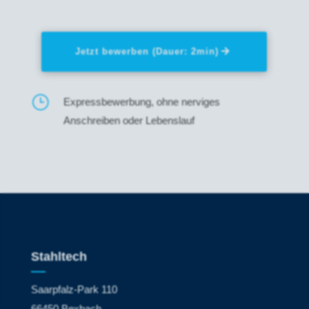
Jetzt bewerben (Dauer: 2min)
}
Expressbewerbung, ohne nerviges
Anschreiben oder Lebenslauf
Stahltech
Saarpfalz-Park 110
66450 Bexbach